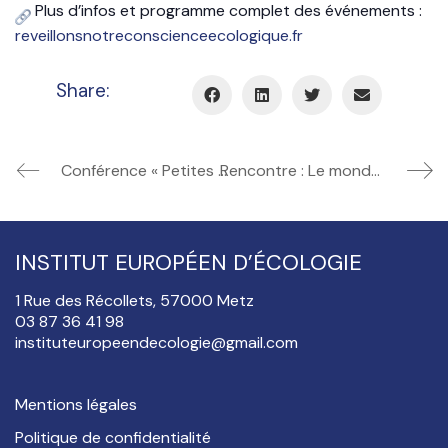
e
Plus d’infos et programme complet des événements :
o
reveillonsnotreconscienceecologique.fr
Share:
Conférence « Petites histoires naturelles. Renouer notre lien à la nature »
Rencontre : Le monde s’effondre mais nous restons humains
INSTITUT EUROPÉEN D’ÉCOLOGIE
1 Rue des Récollets, 57000 Metz
03 87 36 41 98
instituteuropeendecologie@gmail.com
Mentions légales
Politique de confidentialité