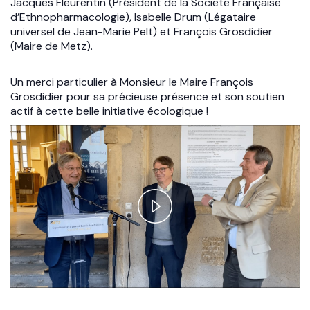
Jacques Fleurentin (Président de la Société Française
d’Ethnopharmacologie), Isabelle Drum (Légataire
universel de Jean-Marie Pelt) et François Grosdidier
(Maire de Metz).
Un merci particulier à Monsieur le Maire François
Grosdidier pour sa précieuse présence et son soutien
actif à cette belle initiative écologique !
P
l
a
y
V
i
d