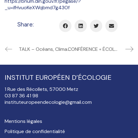
https://bnum.din.gouv.fr/pegase/?
_u=ifHvuoKeXWqbmd7g43Of
Share:
TALK – Océans, Climat et Images : comment sensibiliser et agir pour la planète ?
CONFÉRENCE « ÉCOLOGIE URBAINE – Jean-Marie PELT ET Robert SCHUMAN »
INSTITUT EUROPÉEN D’ÉCOLOGIE
1 Rue des Récollets, 57000 Metz
03 87 36 41 98
instituteuropeendecologie@gmail.com
Mentions légales
Politique de confidentialité